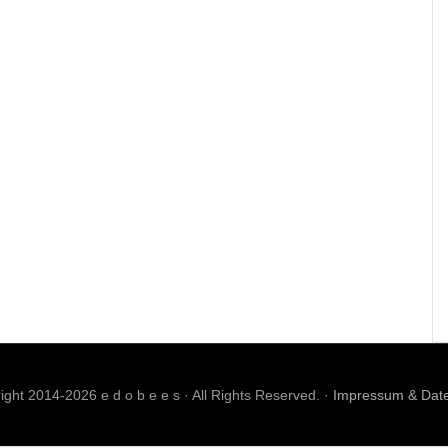
ght 2014-2026 e d o b e e s · All Rights Reserved. ·
Impressum & Dat