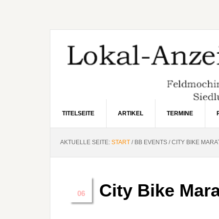
Zur
Zum
Zur
Hauptnavigation
Inhalt
Seitenspalte
springen
springen
springen
TITELSEITE
ARTIKEL
TERMINE
AKTUELLE SEITE:
START
/
BB EVENTS
/
CITY BIKE MAR
City Bike Ma
Apr.
06