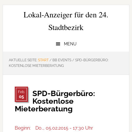
Zur
Zum
Zur
Hauptnavigation
Inhalt
Seitenspalte
Lokal-Anzeiger für den 24.
springen
springen
springen
Stadtbezirk
MENU
AKTUELLE SEITE:
START
/
BB EVENTS
/
SPD-BÜRGERBÜRO:
KOSTENLOSE MIETERBERATUNG
SPD-Bürgerbüro:
Feb.
05
Kostenlose
Mieterberatung
Beginn:
Do.., 05.02.2015 - 17:30 Uhr