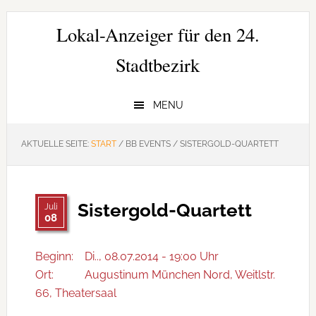
Zur
Zum
Zur
Hauptnavigation
Inhalt
Seitenspalte
Lokal-Anzeiger für den 24.
springen
springen
springen
Stadtbezirk
MENU
AKTUELLE SEITE:
START
/
BB EVENTS
/
SISTERGOLD-QUARTETT
Sistergold-Quartett
Juli
08
Beginn:
Di.., 08.07.2014 - 19:00 Uhr
Ort:
Augustinum München Nord, Weitlstr.
66, Theatersaal