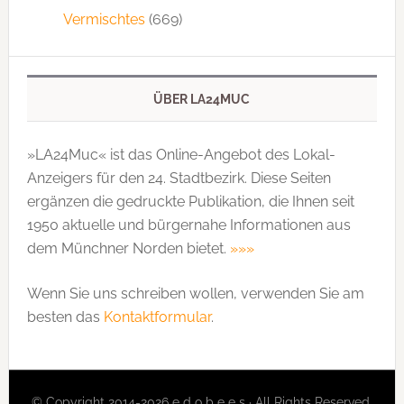
Vermischtes
(669)
ÜBER LA24MUC
»LA24Muc« ist das Online-Angebot des Lokal-
Anzeigers für den 24. Stadtbezirk. Diese Seiten
ergänzen die gedruckte Publi­kation, die Ihnen seit
1950 aktuelle und bürgernahe Informationen aus
dem Münchner Norden bietet.
»»»
Wenn Sie uns schreiben wollen, verwenden Sie am
besten das
Kontaktformular
.
© Copyright 2014-2026 e d o b e e s · All Rights Reserved.