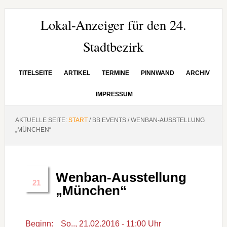
Zur
Zum
Zur
Hauptnavigation
Inhalt
Seitenspalte
Lokal-Anzeiger für den 24.
springen
springen
springen
Stadtbezirk
TITELSEITE
ARTIKEL
TERMINE
PINNWAND
ARCHIV
IMPRESSUM
AKTUELLE SEITE:
START
/
BB EVENTS
/
WENBAN-AUSSTELLUNG
„MÜNCHEN“
Wenban-Ausstellung
Feb.
21
„München“
Beginn:
So.., 21.02.2016 - 11:00 Uhr