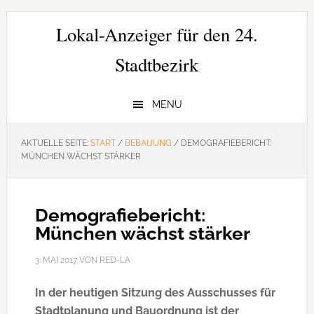
Zur
Zum
Zur
Hauptnavigation
Inhalt
Seitenspalte
Lokal-Anzeiger für den 24.
springen
springen
springen
Stadtbezirk
MENU
AKTUELLE SEITE:
START
/
BEBAUUNG
/
DEMOGRAFIEBERICHT:
MÜNCHEN WÄCHST STÄRKER
Demografiebericht:
München wächst stärker
3. MAI 2017
VON
RED-LA
In der heutigen Sitzung des Ausschusses für
Stadtplanung und Bauordnung ist der