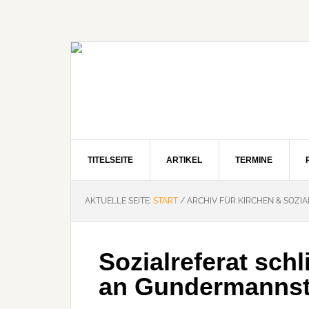
Zur
Zum
Zur
Hauptnavigation
Inhalt
Seitenspalte
springen
springen
springen
TITELSEITE
ARTIKEL
TERMINE
AKTUELLE SEITE:
START
/
ARCHIV FÜR KIRCHEN & SOZIA
Sozialreferat sch
an Gundermannst