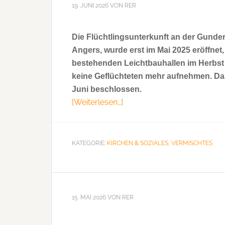
19. JUNI 2026
VON
RER
Die Flüchtlingsunterkunft an der Gunde
Angers, wurde erst im Mai 2025 eröffnet,
bestehenden Leichtbauhallen im Herbst
keine Geflüchteten mehr aufnehmen. Das
Juni beschlossen.
[Weiterlesen…]
ÜberSozialreferat
schließt
Leichtbauhallen
an
KATEGORIE:
KIRCHEN & SOZIALES
,
VERMISCHTES
Gundermannstr.
15. MAI 2026
VON
RER