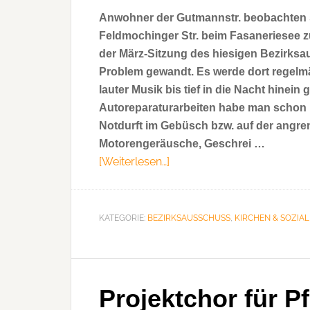
Anwohner der Gutmannstr. beobachten se
Feldmochinger Str. beim Fasaneriesee 
der März-Sitzung des hiesigen Bezirks
Problem gewandt. Es werde dort regelmä
lauter Musik bis tief in die Nacht hinei
Autoreparaturarbeiten habe man schon b
Notdurft im Gebüsch bzw. auf der angre
Motorengeräusche, Geschrei …
[Weiterlesen…]
ÜberFasaneriesee:
Unhaltbare
Situation
am
KATEGORIE:
BEZIRKSAUSSCHUSS
,
KIRCHEN & SOZIAL
Parkplatz
Westufer
Projektchor für Pf