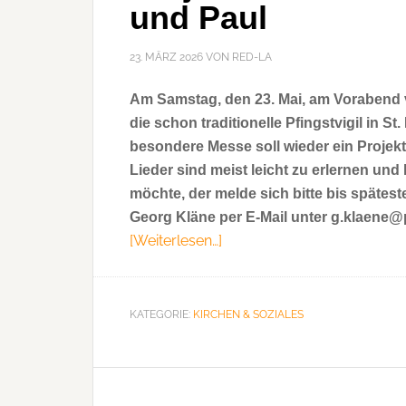
und Paul
23. MÄRZ 2026
VON
RED-LA
Am Samstag, den 23. Mai, am Vorabend v
die schon traditionelle Pfingstvigil in S
besondere Messe soll wieder ein Projektc
Lieder sind meist leicht zu erlernen un
möchte, der melde sich bitte bis spätes
Georg Kläne per E-Mail unter g.klaene
[Weiterlesen…]
ÜberProjektchor
für
Pfingstvigil
in
KATEGORIE:
KIRCHEN & SOZIALES
St.
Peter
und
Paul