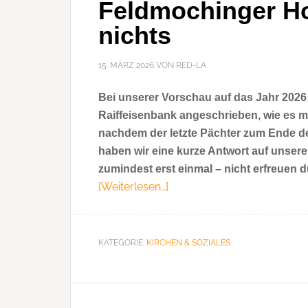
Feldmochinger Hof
nichts
15. MÄRZ 2026
VON
RED-LA
Bei unserer Vorschau auf das Jahr 2026 
Raiffeisenbank angeschrieben, wie es m
nachdem der letzte Pächter zum Ende des
haben wir eine kurze Antwort auf unsere
zumindest erst einmal – nicht erfreuen dü
[Weiterlesen…]
ÜberFeldmochinger
Hof:
Es
tut
KATEGORIE:
KIRCHEN & SOZIALES
sich
erstmal
nichts