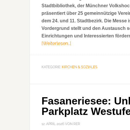
Stadtbibliothek, der Münchner Volkshoc
präsentiert über 25 gemeinnützige Verein
dem 24. und 11. Stadtbezirk. Die Messe i
Vordergrund stellt und den Austausch so
Einrichtungen und Interessierten förder
[Weiterlesen…]
ÜberFreiwilligenmesse
3.0
für
den
KATEGORIE:
KIRCHEN & SOZIALES
24./11.
Stadtbezirk
Fasaneriesee: Un
Parkplatz Westuf
12. APRIL 2026
VON
RER