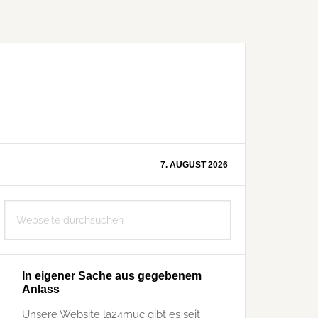
7. AUGUST 2026
Seitenspalte
Webseite
durchsuchen
In eigener Sache aus gegebenem
Anlass
Unsere Website la24muc gibt es seit