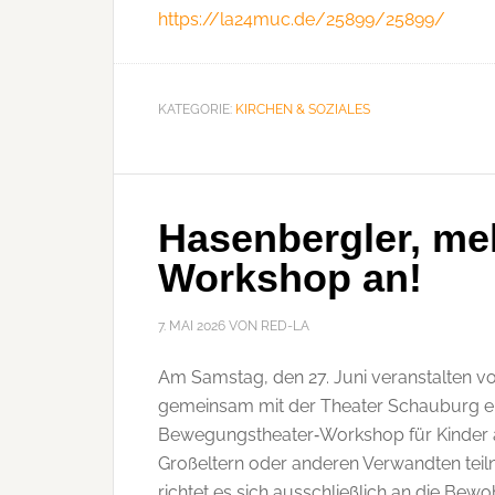
https://la24muc.de/25899/25899/
KATEGORIE:
KIRCHEN & SOZIALES
Hasenbergler, me
Workshop an!
7. MAI 2026
VON
RED-LA
Am Samstag, den 27. Juni veranstalten v
gemeinsam mit der Theater Schauburg ei
Bewegungstheater‑Workshop für Kinder ab
Großeltern oder anderen Verwandten teil
richtet es sich ausschließlich an die Bew