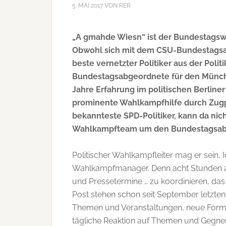
5. MAI 2017
VON
RER
„A gmahde Wiesn“ ist der Bundestagsw
Obwohl sich mit dem CSU-Bundestags
beste vernetzter Politiker aus der Poli
Bundestagsabgeordnete für den Münchne
Jahre Erfahrung im politischen Berline
prominente Wahlkampfhilfe durch Zugpf
bekannteste SPD-Politiker, kann da nic
Wahlkampfteam um den Bundestagsabge
Politischer Wahlkampfleiter mag er sein, 
Wahlkampfmanager. Denn acht Stunden am
und Pressetermine … zu koordinieren, da
Post stehen schon seit September letzten
Themen und Veranstaltungen, neue Form
tägliche Reaktion auf Themen und Gegner