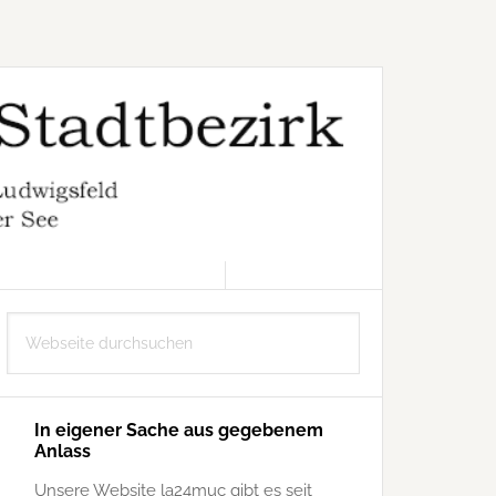
6. AUGUST 2026
Seitenspalte
Webseite
durchsuchen
In eigener Sache aus gegebenem
Anlass
Unsere Website la24muc gibt es seit