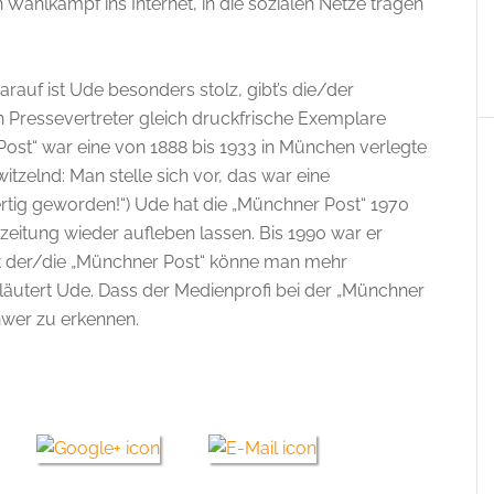
 Wahlkampf ins Internet, in die sozialen Netze tragen
arauf ist Ude besonders stolz, gibt’s die/der
 Pressevertreter gleich druckfrische Exemplare
st“ war eine von 1888 bis 1933 in München verlegte
tzelnd: Man stelle sich vor, das war eine
ertig geworden!“) Ude hat die „Münchner Post“ 1970
eitung wieder aufleben lassen. Bis 1990 war er
Mit der/die „Münchner Post“ könne man mehr
erläutert Ude. Dass der Medienprofi bei der „Münchner
chwer zu erkennen.