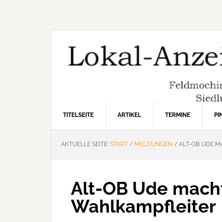
Zur
Zum
Zur
Hauptnavigation
Inhalt
Seitenspalte
springen
springen
springen
TITELSEITE
ARTIKEL
TERMINE
P
AKTUELLE SEITE:
START
/
MELDUNGEN
/
ALT-OB UDE M
Alt-OB Ude macht
Wahlkampfleiter