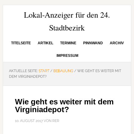
Zur
Zum
Zur
Hauptnavigation
Inhalt
Seitenspalte
Lokal-Anzeiger für den 24.
springen
springen
springen
Stadtbezirk
TITELSEITE
ARTIKEL
TERMINE
PINNWAND
ARCHIV
IMPRESSUM
AKTUELLE SEITE:
START
/
BEBAUUNG
/
WIE GEHT ES WEITER MIT
DEM VIRGINIADEPOT?
Wie geht es weiter mit dem
Virginiadepot?
10. AUGUST 2017
VON
RER