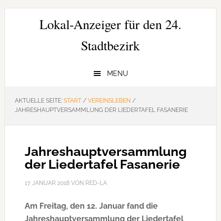
Zur
Zum
Zur
Hauptnavigation
Inhalt
Seitenspalte
Lokal-Anzeiger für den 24.
springen
springen
springen
Stadtbezirk
MENU
AKTUELLE SEITE:
START
/
VEREINSLEBEN
/
JAHRESHAUPTVERSAMMLUNG DER LIEDERTAFEL FASANERIE
Jahreshauptversammlung
der Liedertafel Fasanerie
17. JANUAR 2018
VON
RED-LA
Am Freitag, den 12. Januar fand die
Jahreshauptversammlung der Liedertafel