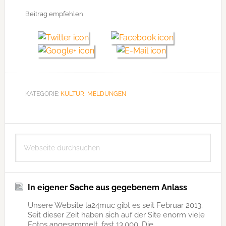
Beitrag empfehlen
KATEGORIE:
KULTUR
,
MELDUNGEN
Seitenspalte
Webseite
durchsuchen
In eigener Sache aus gegebenem Anlass
Unsere Website la24muc gibt es seit Februar 2013.
Seit dieser Zeit haben sich auf der Site enorm viele
Fotos angesammelt, fast 13.000. Die