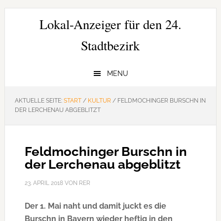
Zur
Zum
Zur
Hauptnavigation
Inhalt
Seitenspalte
Lokal-Anzeiger für den 24.
springen
springen
springen
Stadtbezirk
MENU
AKTUELLE SEITE:
START
/
KULTUR
/
FELDMOCHINGER BURSCHN IN
DER LERCHENAU ABGEBLITZT
Feldmochinger Burschn in
der Lerchenau abgeblitzt
23. APRIL 2018
VON
RER
Der 1. Mai naht und damit juckt es die
Burschn in Bayern wieder heftig in den