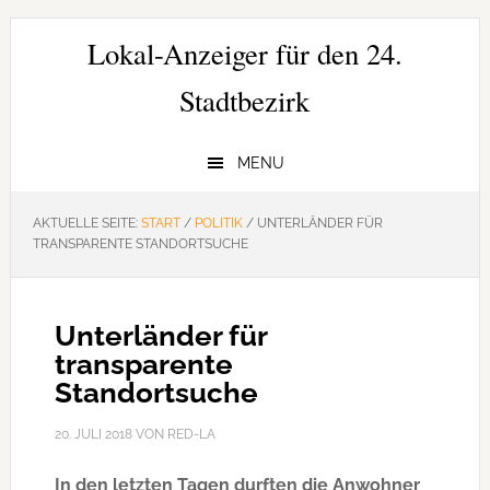
Zur
Zum
Zur
Hauptnavigation
Inhalt
Seitenspalte
Lokal-Anzeiger für den 24.
springen
springen
springen
Stadtbezirk
MENU
AKTUELLE SEITE:
START
/
POLITIK
/
UNTERLÄNDER FÜR
TRANSPARENTE STANDORTSUCHE
Unterländer für
transparente
Standortsuche
20. JULI 2018
VON
RED-LA
In den letzten Tagen durften die Anwohner