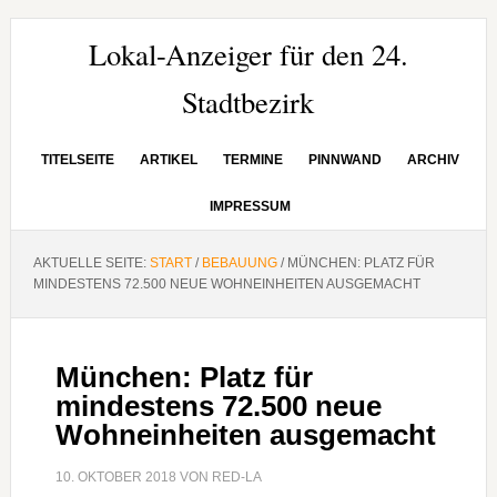
Zur
Zum
Zur
Hauptnavigation
Inhalt
Seitenspalte
Lokal-Anzeiger für den 24.
springen
springen
springen
Stadtbezirk
TITELSEITE
ARTIKEL
TERMINE
PINNWAND
ARCHIV
IMPRESSUM
AKTUELLE SEITE:
START
/
BEBAUUNG
/
MÜNCHEN: PLATZ FÜR
MINDESTENS 72.500 NEUE WOHNEINHEITEN AUSGEMACHT
München: Platz für
mindestens 72.500 neue
Wohneinheiten ausgemacht
10. OKTOBER 2018
VON
RED-LA