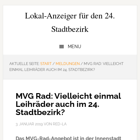
Zur
Zum
Zur
Hauptnavigation
Inhalt
Seitenspalte
Lokal-Anzeiger für den 24.
springen
springen
springen
Stadtbezirk
MENU
AKTUELLE SEITE:
START
/
MELDUNGEN
/
MVG RAD: VIELLEICHT
EINMAL LEIHRÄDER AUCH IM 24. STADTBEZIRK?
MVG Rad: Vielleicht einmal
Leihräder auch im 24.
Stadtbezirk?
3. JANUAR 2019
VON
RED-LA
Das MVG-Rad-Angebot ist in der Innenstadt