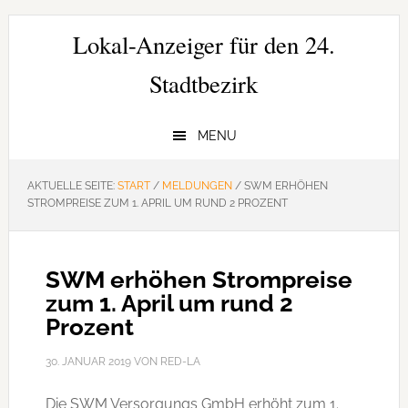
Zur
Zum
Zur
Hauptnavigation
Inhalt
Seitenspalte
Lokal-Anzeiger für den 24.
springen
springen
springen
Stadtbezirk
MENU
AKTUELLE SEITE:
START
/
MELDUNGEN
/
SWM ERHÖHEN
STROMPREISE ZUM 1. APRIL UM RUND 2 PROZENT
SWM erhöhen Strompreise
zum 1. April um rund 2
Prozent
30. JANUAR 2019
VON
RED-LA
Die SWM Versorgungs GmbH erhöht zum 1.