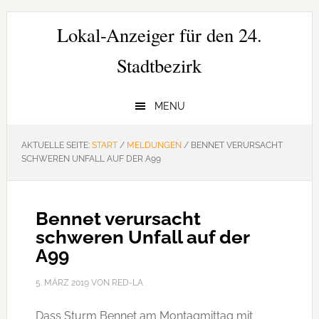
Zur
Zum
Zur
Hauptnavigation
Inhalt
Seitenspalte
Lokal-Anzeiger für den 24.
springen
springen
springen
Stadtbezirk
MENU
AKTUELLE SEITE:
START
/
MELDUNGEN
/
BENNET VERURSACHT
SCHWEREN UNFALL AUF DER A99
Bennet verursacht
schweren Unfall auf der
A99
5. MÄRZ 2019
VON
RED-LA
Dass Sturm Bennet am Montagmittag mit