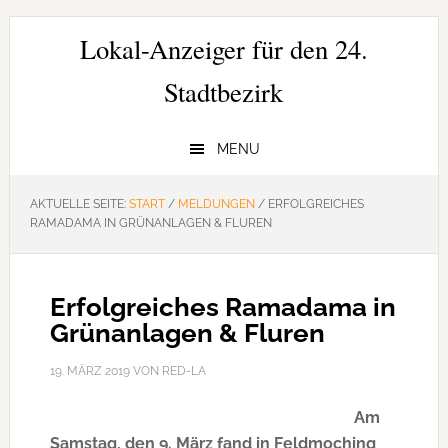
Zur
Zum
Zur
Hauptnavigation
Inhalt
Seitenspalte
Lokal-Anzeiger für den 24.
springen
springen
springen
Stadtbezirk
MENU
AKTUELLE SEITE:
START
/
MELDUNGEN
/
ERFOLGREICHES
RAMADAMA IN GRÜNANLAGEN & FLUREN
Erfolgreiches Ramadama in
Grünanlagen & Fluren
19. MÄRZ 2019
VON
RED-LA
Am
Samstag, den 9. März fand in Feldmoching