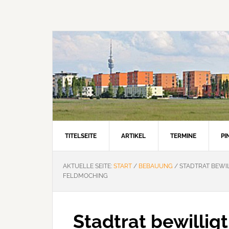
Zur
Zum
Zur
Hauptnavigation
Inhalt
Seitenspalte
springen
springen
springen
TITELSEITE
ARTIKEL
TERMINE
P
AKTUELLE SEITE:
START
/
BEBAUUNG
/
STADTRAT BEWIL
FELDMOCHING
Stadtrat bewilligt