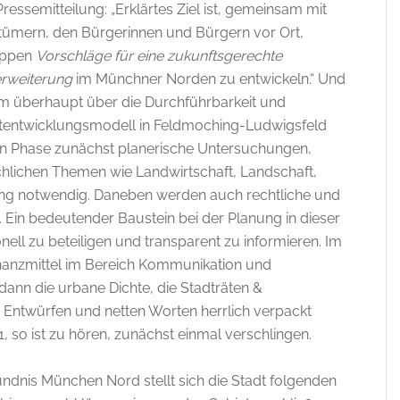
Pressemitteilung: „Erklärtes Ziel ist, gemeinsam mit
ümern, den Bürgerinnen und Bürgern vor Ort,
uppen
Vorschläge für eine zukunftsgerechte
erweiterung
im Münchner Norden zu entwickeln.“ Und
 „Um überhaupt über die Durchführbarkeit und
adtentwicklungsmodell in Feldmoching-Ludwigsfeld
ten Phase zunächst planerische Untersuchungen,
lichen Themen wie Landwirtschaft, Landschaft,
ng notwendig. Daneben werden auch rechtliche und
 Ein bedeutender Baustein bei der Planung in dieser
nell zu beteiligen und transparent zu informieren. Im
nanzmittel im Bereich Kommunikation und
l dann die urbane Dichte, die Stadträten &
 Entwürfen und netten Worten herrlich verpackt
1, so ist zu hören, zunächst einmal verschlingen.
dnis München Nord stellt sich die Stadt folgenden