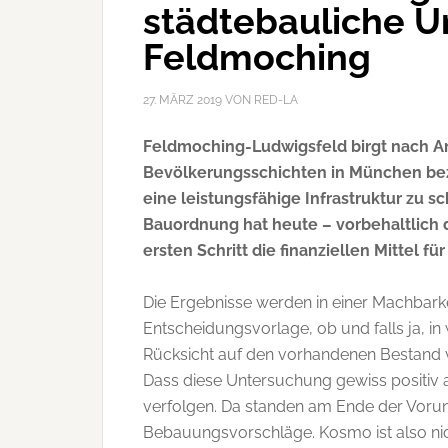
städtebauliche U
Feldmoching
27. MÄRZ 2019
VON
RED-LA
Feldmoching-Ludwigsfeld birgt nach Ans
Bevölkerungsschichten in München bez
eine leistungsfähige Infrastruktur zu s
Bauordnung hat heute – vorbehaltlich
ersten Schritt die finanziellen Mittel f
Die Ergebnisse werden in einer Machbark
Entscheidungsvorlage, ob und falls ja, i
Rücksicht auf den vorhandenen Bestand 
Dass diese Untersuchung gewiss positiv 
verfolgen. Da standen am Ende der Voru
Bebauungsvorschläge. Kosmo ist also nic