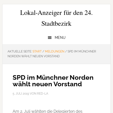
Zur
Zum
Zur
Hauptnavigation
Inhalt
Seitenspalte
Lokal-Anzeiger für den 24.
springen
springen
springen
Stadtbezirk
MENU
AKTUELLE SEITE:
START
/
MELDUNGEN
/
SPD IM MÜNCHNER
NORDEN WÄHLT NEUEN VORSTAND
SPD im Münchner Norden
wählt neuen Vorstand
5. JULI 2019
VON
RED-LA
Am 2. Juli wählten die Delegierten des