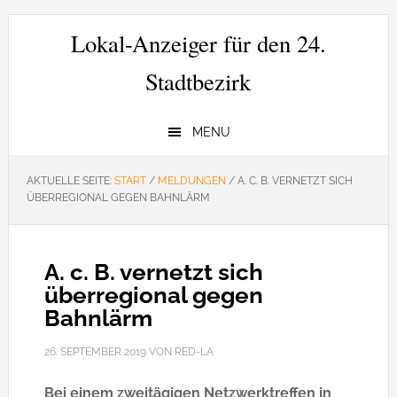
Zur
Zum
Zur
Hauptnavigation
Inhalt
Seitenspalte
Lokal-Anzeiger für den 24.
springen
springen
springen
Stadtbezirk
MENU
AKTUELLE SEITE:
START
/
MELDUNGEN
/
A. C. B. VERNETZT SICH
ÜBERREGIONAL GEGEN BAHNLÄRM
A. c. B. vernetzt sich
überregional gegen
Bahnlärm
26. SEPTEMBER 2019
VON
RED-LA
Bei einem zweitägigen Netzwerktreffen in