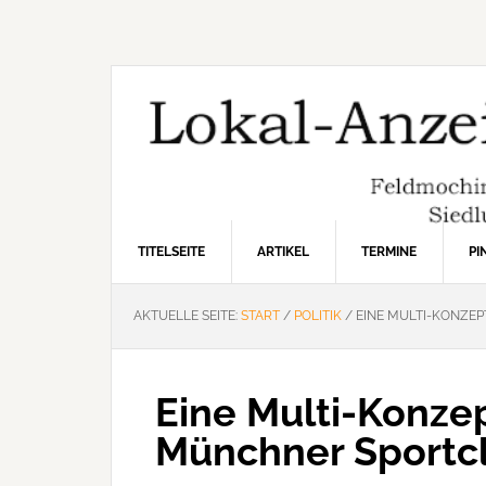
Zur
Zum
Zur
Hauptnavigation
Inhalt
Seitenspalte
springen
springen
springen
TITELSEITE
ARTIKEL
TERMINE
P
AKTUELLE SEITE:
START
/
POLITIK
/
EINE MULTI-KONZE
Eine Multi-Konzep
Münchner Sportc