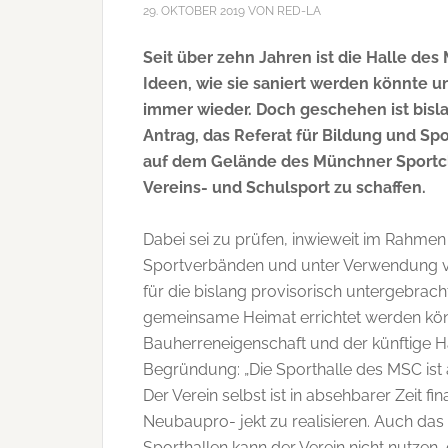
29. OKTOBER 2019
VON
RED-LA
Seit über zehn Jahren ist die Halle de
Ideen, wie sie saniert werden könnte un
immer wieder. Doch geschehen ist bislan
Antrag, das Referat für Bildung und Sp
auf dem Gelände des Münchner Sportcl
Vereins- und Schulsport zu schaffen.
Dabei sei zu prüfen, inwieweit im Rahme
Sportverbänden und unter Verwendung vo
für die bislang provisorisch untergebra
gemeinsame Heimat errichtet werden könn
Bauherreneigenschaft und der künftige H
Begründung: „Die Sporthalle des MSC ist a
Der Verein selbst ist in absehbarer Zeit fi
Neubaupro- jekt zu realisieren. Auch d
Sporthallen kann der Verein nicht nutzen,