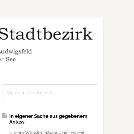
8. AUGUST 2026
Seitenspalte
Webseite
durchsuchen
In eigener Sache aus gegebenem
Anlass
Unsere Website la24muc gibt es seit