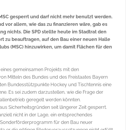
s MSC gesperrt und darf nicht mehr benutzt werden.
d vor allem, wie das zu finanzieren wäre, gab es
g nichts. Die SPD stellte heute im Stadtrat den
ort zu beauftragen, auf den Bau einer neuen Halle
ubs (MSC) hinzuwirken, um damit Flächen für den
n eines gemeinsamen Projekts mit den
n Mitteln des Bundes und des Freistaates Bayern
chten Bundesstützpunkte Hockey und Tischtennis eine
e. Es sei zudem darzustellen, wie die Frage der
allenbetrieb geregelt werden könnten.
us Sicherheitsgründen seit längerer Zeit gesperrt.
nanziell nicht in der Lage, ein entsprechendes
as Sonderförderprogramm für den Bau neuer
 da er die nötigen Fördervoraussetzungen nicht erfüllt