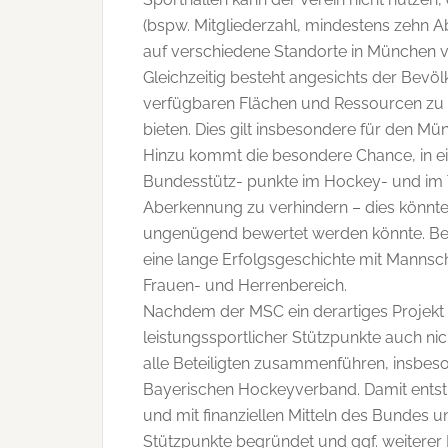
(bspw. Mitgliederzahl, mindestens zehn Ab
auf verschiedene Standorte in München ve
Gleichzeitig besteht angesichts der Bevö
verfügbaren Flächen und Ressourcen zu
bieten. Dies gilt insbesondere für den M
Hinzu kommt die besondere Chance, in e
Bundesstütz- punkte im Hockey- und im T
Aberkennung zu verhindern – dies könnte g
ungenügend bewertet werden könnte. Be
eine lange Erfolgsgeschichte mit Mannsc
Frauen- und Herrenbereich.
Nachdem der MSC ein derartiges Projekt 
leistungssportlicher Stützpunkte auch nic
alle Beteiligten zusammenführen, insbe
Bayerischen Hockeyverband. Damit ents
und mit finanziellen Mitteln des Bundes u
Stützpunkte begründet und ggf. weiterer