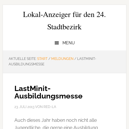
Zur
Zum
Zur
Hauptnavigation
Inhalt
Seitenspalte
Lokal-Anzeiger für den 24.
springen
springen
springen
Stadtbezirk
MENU
AKTUELLE SEITE:
START
/
MELDUNGEN
/
LASTMINIT-
AUSBILDUNGSMESSE
LastMinit-
Ausbildungsmesse
23. JULI 2013
VON
RED-LA
Auch dieses Jahr haben noch nicht alle
Jugendliche, die gerne eine Ausbildung