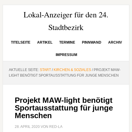
Zur
Zum
Zur
Hauptnavigation
Inhalt
Seitenspalte
Lokal-Anzeiger für den 24.
springen
springen
springen
Stadtbezirk
TITELSEITE
ARTIKEL
TERMINE
PINNWAND
ARCHIV
IMPRESSUM
AKTUELLE SEITE:
START
/
KIRCHEN & SOZIALES
/
PROJEKT MAW-
LIGHT BENÖTIGT SPORTAUSSTATTUNG FÜR JUNGE MENSCHEN
Projekt MAW-light benötigt
Sportausstattung für junge
Menschen
28. APRIL 2020
VON
RED-LA