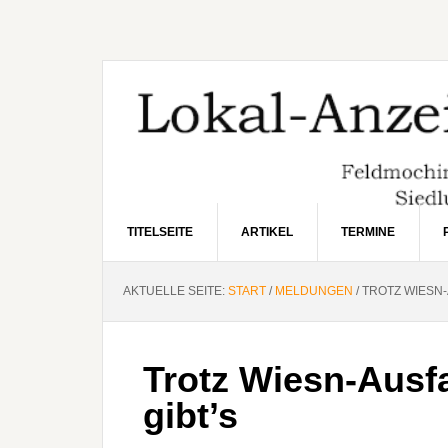
Zur
Zum
Zur
Hauptnavigation
Inhalt
Seitenspalte
springen
springen
springen
TITELSEITE
ARTIKEL
TERMINE
AKTUELLE SEITE:
START
/
MELDUNGEN
/
TROTZ WIESN-
Trotz Wiesn-Ausfa
gibt’s