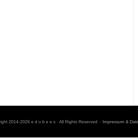
ght 2014-2026 e d o b e e s · All Rights Reserved. ·
Impressum & Dat