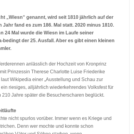
ht „Wiesn“ genannt, wird seit 1810 jährlich auf der
 Jahr fand es zum 186. Mal statt. 2020 minus 1810.
nn 24 Mal wurde die Wiesn im Laufe seiner
bedingt der 25. Ausfall. Aber es gibt einen kleinen
mler.
erderennen anlässlich der Hochzeit von Kronprinz
mit Prinzessin Therese Charlotte Luise Friederike
laut Wikipedia einer „Ausstellung und Schau zur
ein riesiges, alljährlich wiederkehrendes Volksfest für
 210 Jahre später die Besucherscharen beglückt.
itläufte
hte nicht spurlos vorüber. Immer wenn es Kriege und
strichen. Denn wer mochte und konnte schon
gräben Väter und Söhne starben, wenn