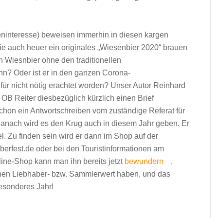
igeninteresse) beweisen immerhin in diesen kargen
e auch heuer ein originales „Wiesenbier 2020“ brauen
n Wiesnbier ohne den traditionellen
n? Oder ist er in den ganzen Corona-
 nicht nötig erachtet worden? Unser Autor Reinhard
OB Reiter diesbezüglich kürzlich einen Brief
schon ein Antwortschreiben vom zuständige Referat für
 Danach wird es den Krug auch in diesem Jahr geben. Er
. Zu finden sein wird er dann im Shop auf der
oberfest.de oder bei den Touristinformationen am
nline-Shop kann man ihn bereits jetzt
bewundern
.
einen Liebhaber- bzw. Sammlerwert haben, und das
besonderes Jahr!