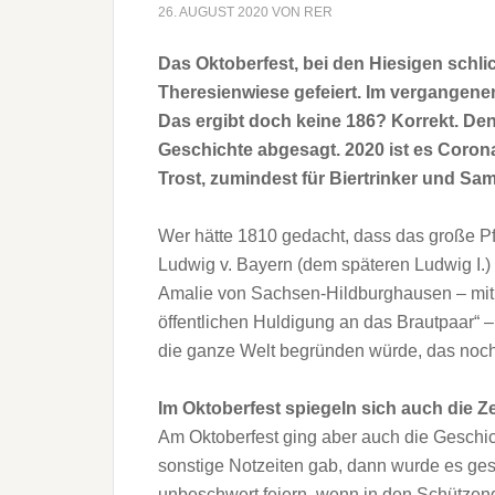
26. AUGUST 2020
VON
RER
Das Oktoberfest, bei den Hiesigen schlic
Theresienwiese gefeiert. Im vergangenen
Das ergibt doch keine 186? Korrekt. De
Geschichte abgesagt. 2020 ist es Corona-
Trost, zumindest für Biertrinker und Sam
Wer hätte 1810 gedacht, dass das große Pf
Ludwig v. Bayern (dem späteren Ludwig I.) 
Amalie von Sachsen-Hildburghausen – mit 
öffentlichen Huldigung an das Brautpaar“ – 
die ganze Welt begründen würde, das noch
Im Oktoberfest spiegeln sich auch die Ze
Am Oktoberfest ging aber auch die Geschic
sonstige Notzeiten gab, dann wurde es ge
unbeschwert feiern, wenn in den Schützen