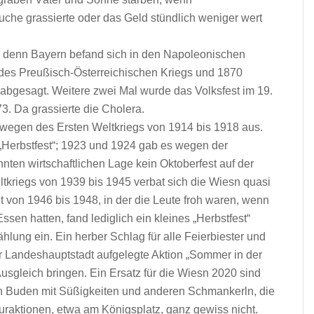
uche grassierte oder das Geld stündlich weniger wert
s, denn Bayern befand sich in den Napoleonischen
des Preußisch-Österreichischen Kriegs und 1870
bgesagt. Weitere zwei Mal wurde das Volksfest im 19.
3. Da grassierte die Cholera.
t wegen des Ersten Weltkriegs von 1914 bis 1918 aus.
 „Herbstfest“; 1923 und 1924 gab es wegen der
nten wirtschaftlichen Lage kein Oktoberfest auf der
kriegs von 1939 bis 1945 verbat sich die Wiesn quasi
t von 1946 bis 1948, in der die Leute froh waren, wenn
sen hatten, fand lediglich ein kleines „Herbstfest“
zählung ein. Ein herber Schlag für alle Feierbiester und
er Landeshauptstadt aufgelegte Aktion „Sommer in der
Ausgleich bringen. Ein Ersatz für die Wiesn 2020 sind
ten Buden mit Süßigkeiten und anderen Schmankerln, die
uraktionen, etwa am Königsplatz, ganz gewiss nicht.