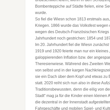
Bombenteppiche auf Städte fielen, eine Se
wurde.
So fiel die Wiesn schon 1813 erstmals au
Kriegen. 1866 wurde das Volksfest wegen 
wegen des Deutsch-Französischen Kriegs a
Jahrhundert noch gestrichen: 1854 und 187
Im 20. Jahrhundert fiel die Wiesn zunächs
1919 und 1920 feierte man nur ein kleines
galoppierenden Inflation bzw. der angespan
Theresienwiese. Während des Zweiten Welt
von selbst und in der kargen Nachkriegszei
sie ein Dach über dem Kopf und etwas zu Es
statt. 2020 reiht sich nun also in diese Auf
Traditionsbewussten, denn die eilig von d
Stadt“ mag ja für die Kinder einen kleinen 
die dezentral in der Innenstadt aufgestell
Fahrgeschäfte und mobilen Spiel- und Kult