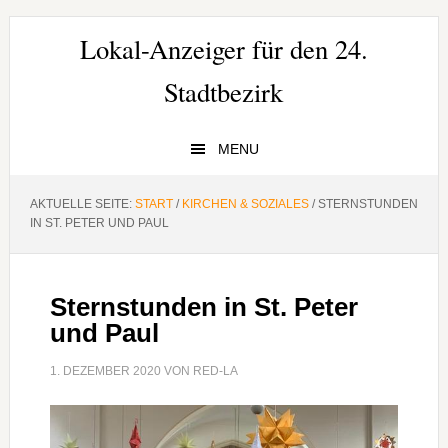
Zur
Zum
Zur
Hauptnavigation
Inhalt
Seitenspalte
Lokal-Anzeiger für den 24.
springen
springen
springen
Stadtbezirk
MENU
AKTUELLE SEITE:
START
/
KIRCHEN & SOZIALES
/
STERNSTUNDEN
IN ST. PETER UND PAUL
Sternstunden in St. Peter
und Paul
1. DEZEMBER 2020
VON
RED-LA