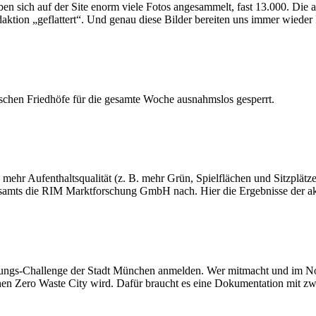
ben sich auf der Site enorm viele Fotos angesammelt, fast 13.000. Die a
daktion „geflattert“. Und genau diese Bilder bereiten uns immer wiede
ischen Friedhöfe für die gesamte Woche ausnahmslos gesperrt.
ehr Aufenthaltsqualität (z. B. mehr Grün, Spielflächen und Sitzplätze
onsamts die RIM Marktforschung GmbH nach. Hier die Ergebnisse der a
dungs-Challenge der Stadt München anmelden. Wer mitmacht und im No
chen Zero Waste City wird. Dafür braucht es eine Dokumentation mit 