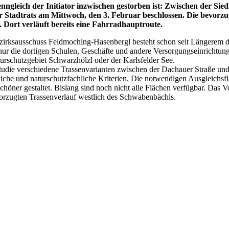
nngleich der Initiator inzwischen gestorben ist: Zwischen der Sie
Stadtrats am Mittwoch, den 3. Februar beschlossen. Die bevorzug
ort verläuft bereits eine Fahrradhauptroute.
ezirksausschuss Feldmoching-Hasenbergl besteht schon seit Längerem 
ur die dortigen Schulen, Geschäfte und andere Versorgungseinrichtu
turschutzgebiet Schwarzhölzl oder der Karlsfelder See.
studie verschiedene Trassenvarianten zwischen der Dachauer Straße u
liche und naturschutzfachliche Kriterien. Die notwendigen Ausgleichsf
öner gestaltet. Bislang sind noch nicht alle Flächen verfügbar. Das V
vorzugten Trassenverlauf westlich des Schwabenbächls.