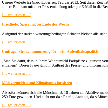
Unsere Website la24muc gibt es seit Februar 2013. Seit dieser Zeit ha
andere Bild kam mit einer Pressemitteilung oder per E-Mail in die Re
[… weiterlesen …]
Friedhöfe: Sperrung bis Ende der Woche
Aufgrund der starken witterungsbedingten Schäden bleiben alle städt
[… weiterlesen …]
Umfrage: Straßenumnutzung für mehr Aufenthaltsqualität
„Sind Sie dafür, dass in Ihrem Wohnumfeld Parkplätze zugunsten von m
entfallen?“ Dieser Frage ging im Auftrag des Presse- und Informati
[… weiterlesen …]
Müll vermeiden und Klimabonus kassieren
Ab sofort können sich alle Münchner ab 18 Jahren zur Abfallvermei
250 Euro gewinnen. Und nicht nur das: Er trägt dazu bei, dass Mün
[… weiterlesen …]