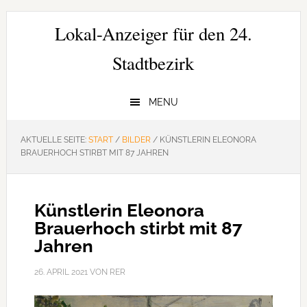
Zur
Zum
Zur
Hauptnavigation
Inhalt
Seitenspalte
Lokal-Anzeiger für den 24.
springen
springen
springen
Stadtbezirk
MENU
AKTUELLE SEITE:
START
/
BILDER
/
KÜNSTLERIN ELEONORA
BRAUERHOCH STIRBT MIT 87 JAHREN
Künstlerin Eleonora
Brauerhoch stirbt mit 87
Jahren
26. APRIL 2021
VON
RER