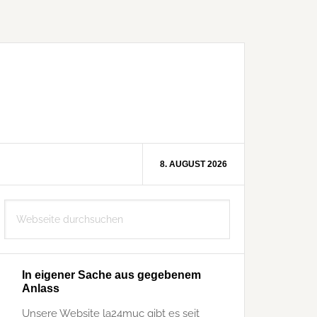
8. AUGUST 2026
Seitenspalte
Webseite
durchsuchen
In eigener Sache aus gegebenem
Anlass
Unsere Website la24muc gibt es seit