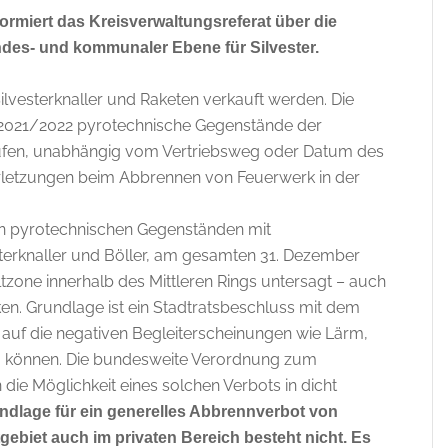
miert das Kreisverwaltungsreferat über die
des- und kommunaler Ebene für Silvester.
ilvesterknaller und Raketen verkauft werden. Die
2021/2022 pyrotechnische Gegenstände der
aufen, unabhängig vom Vertriebsweg oder Datum des
Verletzungen beim Abbrennen von Feuerwerk in der
n pyrotechnischen Gegenständen mit
esterknaller und Böller, am gesamten 31. Dezember
zone innerhalb des Mittleren Rings untersagt – auch
ken. Grundlage ist ein Stadtratsbeschluss mit dem
 auf die negativen Begleiterscheinungen wie Lärm,
 können. Die bundesweite Verordnung zum
e Möglichkeit eines solchen Verbots in dicht
ndlage für ein generelles Abbrennverbot von
gebiet auch im privaten Bereich besteht nicht. Es