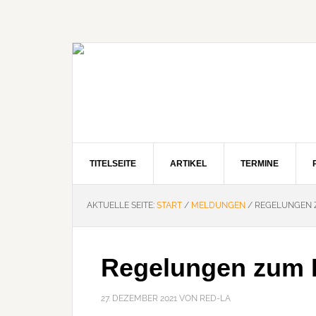
Zur
Zum
Zur
Hauptnavigation
Inhalt
Seitenspalte
springen
springen
springen
TITELSEITE
ARTIKEL
TERMINE
AKTUELLE SEITE:
START
/
MELDUNGEN
/
REGELUNGEN Z
Regelungen zum B
27. DEZEMBER 2021
VON
RED-LA