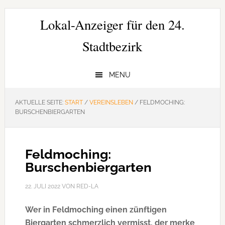
Zur
Zum
Zur
Hauptnavigation
Inhalt
Seitenspalte
Lokal-Anzeiger für den 24.
springen
springen
springen
Stadtbezirk
MENU
AKTUELLE SEITE:
START
/
VEREINSLEBEN
/
FELDMOCHING:
BURSCHENBIERGARTEN
Feldmoching:
Burschenbiergarten
22. JULI 2022
VON
RED-LA
Wer in Feldmoching einen zünftigen
Biergarten schmerzlich vermisst, der merke