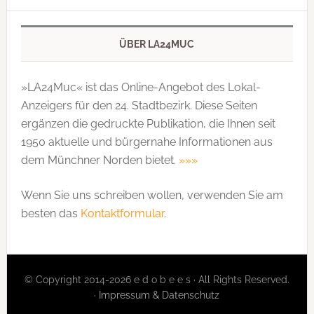
ÜBER LA24MUC
»LA24Muc« ist das Online-Angebot des Lokal-
Anzeigers für den 24. Stadtbezirk. Diese Seiten
ergänzen die gedruckte Publi­kation, die Ihnen seit
1950 aktuelle und bürgernahe Informationen aus
dem Münchner Norden bietet.
»»»
Wenn Sie uns schreiben wollen, verwenden Sie am
besten das
Kontaktformular
.
© Copyright 2014-2026 e d o b e e s · All Rights Reserved.
·
Impressum & Datenschutz