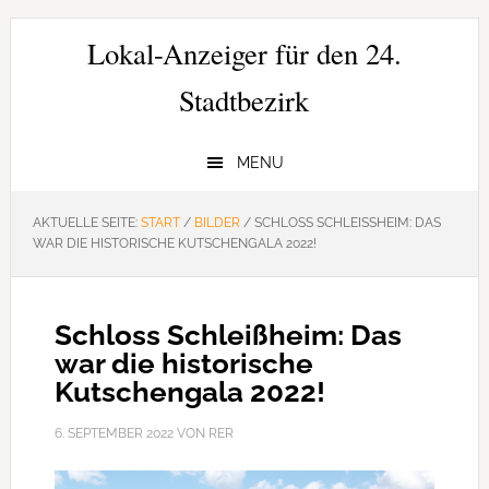
Zur
Zum
Zur
Hauptnavigation
Inhalt
Seitenspalte
Lokal-Anzeiger für den 24.
springen
springen
springen
Stadtbezirk
MENU
AKTUELLE SEITE:
START
/
BILDER
/
SCHLOSS SCHLEISSHEIM: DAS W
AR DIE HISTORISCHE KUTSCHENGALA 2022!
Schloss Schleißheim: Das
war die historische
Kutschengala 2022!
6. SEPTEMBER 2022
VON
RER