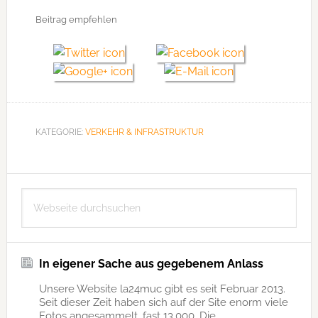
Beitrag empfehlen
KATEGORIE:
VERKEHR & INFRASTRUKTUR
Seitenspalte
Webseite
durchsuchen
In eigener Sache aus gegebenem Anlass
Unsere Website la24muc gibt es seit Februar 2013.
Seit dieser Zeit haben sich auf der Site enorm viele
Fotos angesammelt, fast 13.000. Die