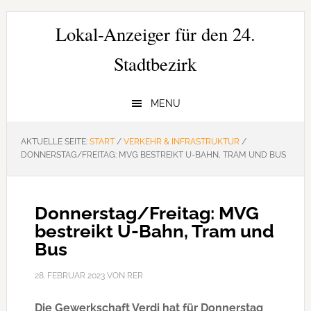
Zur
Zum
Zur
Hauptnavigation
Inhalt
Seitenspalte
Lokal-Anzeiger für den 24.
springen
springen
springen
Stadtbezirk
MENU
AKTUELLE SEITE:
START
/
VERKEHR & INFRASTRUKTUR
/
DONNERSTAG/FREITAG: MVG BESTREIKT U-BAHN, TRAM UND BUS
Donnerstag/Freitag: MVG
bestreikt U-Bahn, Tram und
Bus
28. FEBRUAR 2023
VON
RER
Die Gewerkschaft Verdi hat für Donnerstag