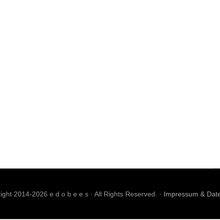
ght 2014-2026 e d o b e e s · All Rights Reserved. ·
Impressum & Dat