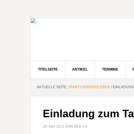
Zur
Zum
Zur
Hauptnavigation
Inhalt
Seitenspalte
springen
springen
springen
TITELSEITE
ARTIKEL
TERMINE
AKTUELLE SEITE:
START
/
VEREINSLEBEN
/
EINLADUNG
Einladung zum Ta
28. MAI 2023
VON
RED-LA