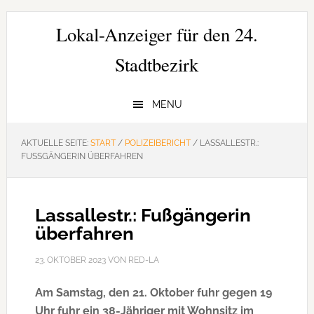
Zur
Zum
Zur
Hauptnavigation
Inhalt
Seitenspalte
Lokal-Anzeiger für den 24.
springen
springen
springen
Stadtbezirk
MENU
AKTUELLE SEITE:
START
/
POLIZEIBERICHT
/
LASSALLESTR.:
FUSSGÄNGERIN ÜBERFAHREN
Lassallestr.: Fußgängerin
überfahren
23. OKTOBER 2023
VON
RED-LA
Am Samstag, den 21. Oktober fuhr gegen 19
Uhr fuhr ein 38-Jähriger mit Wohnsitz im