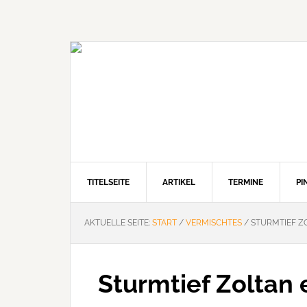
Zur
Zum
Zur
Hauptnavigation
Inhalt
Seitenspalte
springen
springen
springen
TITELSEITE
ARTIKEL
TERMINE
P
AKTUELLE SEITE:
START
/
VERMISCHTES
/
STURMTIEF Z
Sturmtief Zoltan