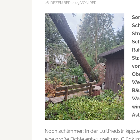
28. DEZEMBER 2023
VON
RER
So
Sch
Str
Sc
Rah
Str
vo
Obe
Wei
Bäu
Wal
win
Äst
Noch schlimmer: In der Luitfriedstr. kippt
eine große Fichte entwurzelt um. Glück 