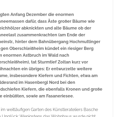
rgten Anfang Dezember die enormen
neemassen dafür, dass Äste großer Bäume wie
eichhölzer abknickten und alte Bäume ob der
hneelast zusammenkrachten (am Ende der
einstr., hinter dem Bahnübergang Hochmuttinger
. gen Oberschleißheim kündet ein riesiger Berg
m enormen Astbruch im Wald nach
rschleißheim), tat Sturmtief Zoltan kurz vor
hnachten ein übriges: Er entwurzelte weitere
me, insbesondere Kiefern und Fichten, etwa am
desrand im Hasenbergl Nord bei den
dschiefen Kiefern, die ebenfalls Kronen und große
e einbüßten, sowie am Fasaneriesee.
e im weitläufigen Garten des Künstlerateliers Basche
im Unglück: Wenigstens das Wohnhaus wurde nicht