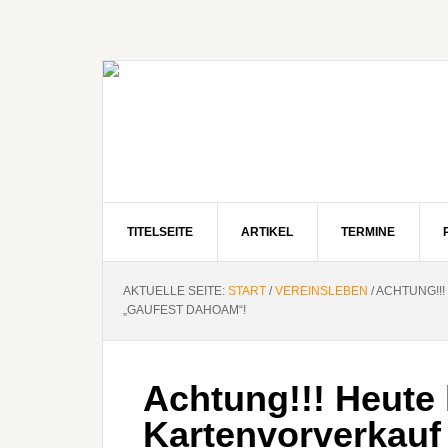
Zur
Zum
Zur
Hauptnavigation
Inhalt
Seitenspalte
springen
springen
springen
TITELSEITE
ARTIKEL
TERMINE
AKTUELLE SEITE:
START
/
VEREINSLEBEN
/
ACHTUNG!!!
„GAUFEST DAHOAM“!
Achtung!!! Heute 
Kartenvorverkauf