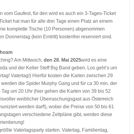
 vom Gaufest, für den wird es auch ein 3-Tages-Ticket
cket hat man für alle drei Tage einen Platz an einem
erne komplette Tische (10 Personen) abgenommen
 Donnerstag (kein Eintritt) kostenfrei reserviert sind.
ahoam
ching? Am Mittwoch,
den 28. Mai 2025
wird es eine
da und der Keller Steff Big Band geben. Los geht’s um
ertag! Vatertag!) Hierfür kosten die Karten zwischen 29
werden die Spider Murphy Gang und für ca 30 min. der
 Tag um 20 Uhr (hier gehen die Karten von 39 bis 52
voller weiblicher Überraschungsgast aus Österreich
iziert werden darf!), wobei die Preise von 50 bis 61
tungstagen verschiedene Zeltpläne gibt, werden diese
rientierung!
größte Vatertagsparty starten. Vatertag, Familientag,