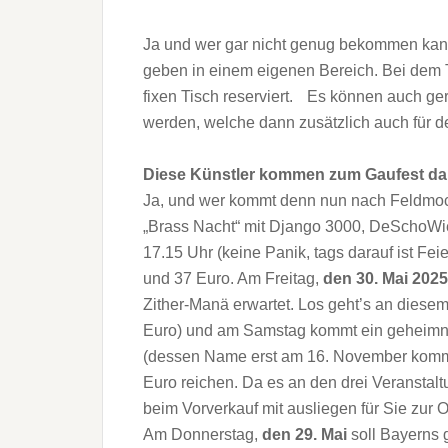
Ja und wer gar nicht genug bekommen kann
geben in einem eigenen Bereich. Bei dem Ti
fixen Tisch reserviert. Es können auch g
werden, welche dann zusätzlich auch für den
Diese Künstler kommen zum Gaufest d
Ja, und wer kommt denn nun nach Feldmo
„Brass Nacht“ mit Django 3000, DeSchoWie
17.15 Uhr (keine Panik, tags darauf ist Fei
und 37 Euro. Am Freitag,
den 30. Mai 2025
Zither-Manä erwartet. Los geht’s an diesem
Euro) und am Samstag kommt ein geheimnis
(dessen Name erst am 16. November kommun
Euro reichen. Da es an den drei Veranstal
beim Vorverkauf mit ausliegen für Sie zur O
Am Donnerstag,
den 29. Mai
soll Bayerns 