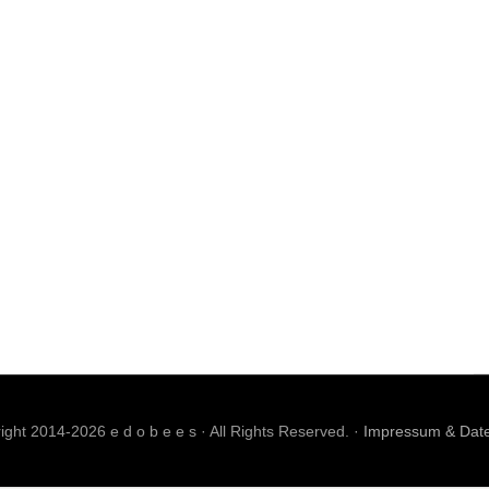
ght 2014-2026 e d o b e e s · All Rights Reserved. ·
Impressum & Dat