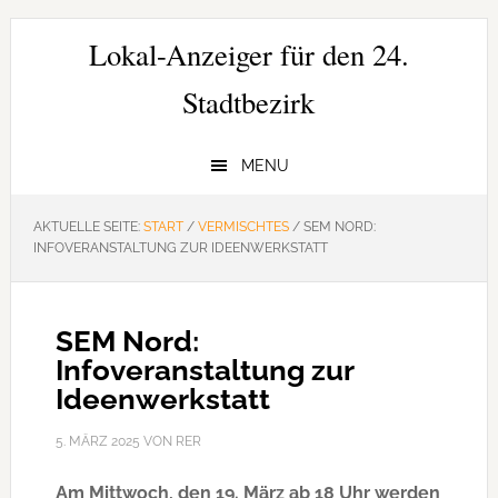
Zur
Zum
Zur
Hauptnavigation
Inhalt
Seitenspalte
Lokal-Anzeiger für den 24.
springen
springen
springen
Stadtbezirk
MENU
AKTUELLE SEITE:
START
/
VERMISCHTES
/
SEM NORD:
INFOVERANSTALTUNG ZUR IDEENWERKSTATT
SEM Nord:
Infoveranstaltung zur
Ideenwerkstatt
5. MÄRZ 2025
VON
RER
Am Mittwoch, den 19. März ab 18 Uhr werden