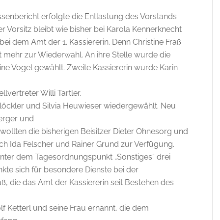
enbericht erfolgte die Entlastung des Vorstands
 Vorsitz bleibt wie bisher bei Karola Kennerknecht
i dem Amt der 1. Kassiererin. Denn Christine Fraß
 mehr zur Wiederwahl. An ihre Stelle wurde die
bine Vogel gewählt. Zweite Kassiererin wurde Karin
lvertreter Willi Tartler.
löckler und Silvia Heuwieser wiedergewählt. Neu
erger und
wollten die bisherigen Beisitzer Dieter Ohnesorg und
sich Ida Felscher und Rainer Grund zur Verfügung.
unter dem Tagesordnungspunkt „Sonstiges“ drei
kte sich für besondere Dienste bei der
ß, die das Amt der Kassiererin seit Bestehen des
f Ketterl und seine Frau ernannt, die dem