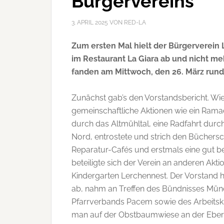
Bürgervereins
3. APRIL 2025
VON
RED-LA
Zum ersten Mal hielt der Bürgerverein
im Restaurant La Giara ab und nicht me
fanden am Mittwoch, den 26. März rund 
Zunächst gab’s den Vorstandsbericht. Wi
gemeinschaftliche Aktionen wie ein Ram
durch das Altmühltal, eine Radfahrt du
Nord, entrostete und strich den Büchersch
Reparatur-Cafés und erstmals eine gut b
beteiligte sich der Verein an anderen Ak
Kindergarten Lerchennest. Der Vorstand 
ab, nahm an Treffen des Bündnisses Mün
Pfarrverbands Pacem sowie des Arbeitskrei
man auf der Obstbaumwiese an der Eberw