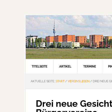
Zur
Zum
Zur
Hauptnavigation
Inhalt
Seitenspalte
springen
springen
springen
TITELSEITE
ARTIKEL
TERMINE
P
AKTUELLE SEITE:
START
/
VEREINSLEBEN
/
DREI NEUE G
Drei neue Gesich