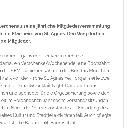
 Lerchenau seine jährliche Mitgliederversammlung
hr im Pfarrheim von St. Agnes. Den Weg dorthin
30 Mitglieder.
e immer organisierte der Verein mehrere
adama, ein Verschenke-Wochenende, eine Bootsfahrt
rch das SEM-Gebiet im Rahmen des Bündnis München
rank vor der Kirche St. Agnes neu, organisierte zwei
esuchte Dance&Cocktail-Night. Darüber hinaus
tionen und spendete für die Orgelsanierung sowie den
hielt im vergangenen Jahr sechs Vorstandssitzungen
chen Nord, der Vereinsvorstände auf Einladung des
ses Kultur und Stadtteilaktivitäten teil. Auch pflegte
urzstr. die Bäume inkl. Baumschnitt