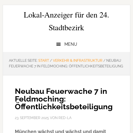
Zur
Zum
Zur
Hauptnavigation
Inhalt
Seitenspalte
Lokal-Anzeiger für den 24.
springen
springen
springen
Stadtbezirk
MENU
AKTUELLE SEITE:
START
/
VERKEHR & INFRASTRUKTUR
/
NEUBAU
FEUERWACHE 7 IN FELDMOCHING: ÖFFENTLICHKEITSBETEILIGUNG
Neubau Feuerwache 7 in
Feldmoching:
Öffentlichkeitsbeteiligung
23. SEPTEMBER 2025
VON
RED-LA
München wächst und wächst und damit