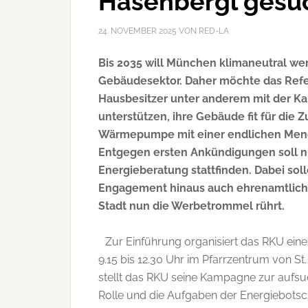
Hasenbergl gesu
24. NOVEMBER 2025
VON
RED-LA
Bis 2035 will München klimaneutral werd
Gebäudesektor. Daher möchte das Refe
Hausbesitzer unter anderem mit der 
unterstützen, ihre Gebäude fit für die 
Wärmepumpe mit einer endlichen Men
Entgegen ersten Ankündigungen soll nu
Energieberatung stattfinden. Dabei sol
Engagement hinaus auch ehrenamtliche 
Stadt nun die Werbetrommel rührt.
Zur Einführung organisiert das RKU ei
9.15 bis 12.30 Uhr im Pfarrzentrum von S
stellt das RKU seine Kampagne zur aufs
Rolle und die Aufgaben der Energiebotscha