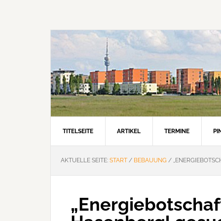
Zur
Zum
Zur
Hauptnavigation
Inhalt
Seitenspalte
springen
springen
springen
TITELSEITE
ARTIKEL
TERMINE
P
AKTUELLE SEITE:
START
/
BEBAUUNG
/
„ENERGIEBOTSC
„Energiebotschaf