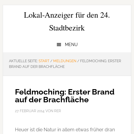
Zur
Zum
Zur
Hauptnavigation
Inhalt
Seitenspalte
Lokal-Anzeiger für den 24.
springen
springen
springen
Stadtbezirk
MENU
AKTUELLE SEITE:
START
/
MELDUNGEN
/
FELDMOCHING: ERSTER
BRAND AUF DER BRACHFLÄCHE
Feldmoching: Erster Brand
auf der Brachfläche
27. FEBRUAR 2014
VON
RER
Heuer ist die Natur in allem etwas früher dran