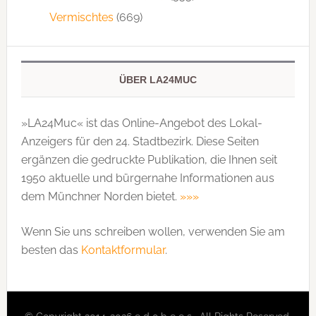
Vermischtes
(669)
ÜBER LA24MUC
»LA24Muc« ist das Online-Angebot des Lokal-
Anzeigers für den 24. Stadtbezirk. Diese Seiten
ergänzen die gedruckte Publi­kation, die Ihnen seit
1950 aktuelle und bürgernahe Informationen aus
dem Münchner Norden bietet.
»»»
Wenn Sie uns schreiben wollen, verwenden Sie am
besten das
Kontaktformular
.