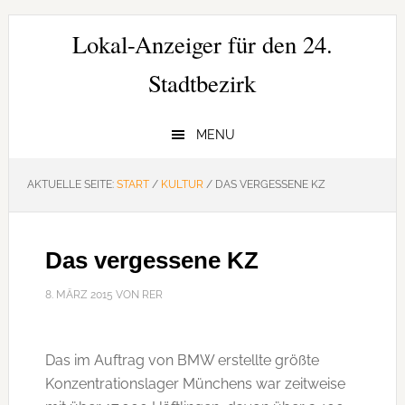
Zur
Zum
Zur
Hauptnavigation
Inhalt
Seitenspalte
Lokal-Anzeiger für den 24.
springen
springen
springen
Stadtbezirk
MENU
AKTUELLE SEITE:
START
/
KULTUR
/
DAS VERGESSENE KZ
Das vergessene KZ
8. MÄRZ 2015
VON
RER
Das im Auftrag von BMW erstellte größte
Konzentrationslager Münchens war zeitweise