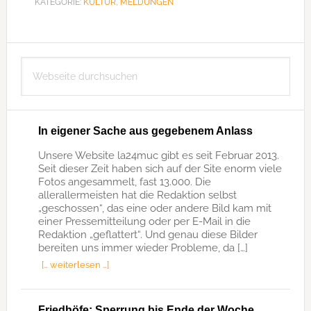
KATEGORIE:
KULTUR
,
MELDUNGEN
Seitenspalte
Webseite
durchsuchen
In eigener Sache aus gegebenem Anlass
Unsere Website la24muc gibt es seit Februar 2013.
Seit dieser Zeit haben sich auf der Site enorm viele
Fotos angesammelt, fast 13.000. Die
allerallermeisten hat die Redaktion selbst
„geschossen“, das eine oder andere Bild kam mit
einer Pressemitteilung oder per E-Mail in die
Redaktion „geflattert“. Und genau diese Bilder
bereiten uns immer wieder Probleme, da […]
[… weiterlesen …]
Friedhöfe: Sperrung bis Ende der Woche