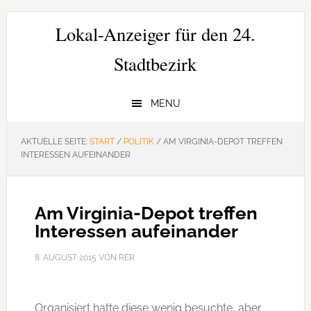
Zur
Zum
Zur
Hauptnavigation
Inhalt
Seitenspalte
Lokal-Anzeiger für den 24.
springen
springen
springen
Stadtbezirk
MENU
AKTUELLE SEITE:
START
/
POLITIK
/
AM VIRGINIA-DEPOT TREFFEN
INTERESSEN AUFEINANDER
Am Virginia-Depot treffen
Interessen aufeinander
8. AUGUST 2015
VON
RER
Organisiert hatte diese wenig besuchte, aber