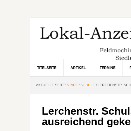
Zur
Zum
Zur
Hauptnavigation
Inhalt
Seitenspalte
springen
springen
springen
TITELSEITE
ARTIKEL
TERMINE
AKTUELLE SEITE:
START
/
SCHULE
/
LERCHENSTR. SCH
Lerchenstr. Schul
ausreichend geke