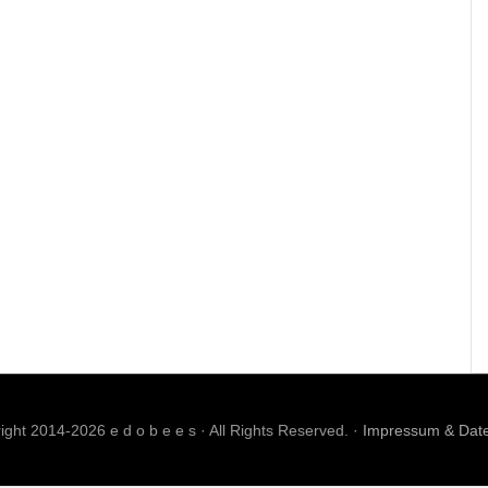
ght 2014-2026 e d o b e e s · All Rights Reserved. ·
Impressum & Dat