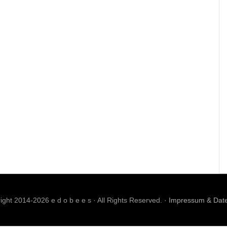
ght 2014-2026 e d o b e e s · All Rights Reserved. ·
Impressum & Dat