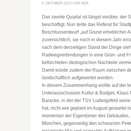
6. OKTOBER 2015
VON
RER
Das zweite Quartal ist längst vorüber, der
beschäftigt. Nun teilte das Referat für Sta
Beschlussentwurf „auf Grund erheblicher Ar
zuversichtlich, sie noch in diesem Jahr ei
nach dem derzeitigen Stand der Dinge sieht
Radwegverbindungen in eine Grün- und Fre
befürchteten ökologischen Nachteile ver
Damit würde zudem der Raum zwischen de
landschaftlich aufgewertet werden.
In diesem Zusammenhang wollte auf der let
Unterausschusses Kultur & Budget, Klaus 
Baracke, in der der TSV Ludwigsfeld sei
hat, nicht wie geplant im August gestartet
momentan der Eigentümer des Gebäudes, die
München, gegenseitig den schwarzen Peter
resümierte Mai und wünschte Aufklärung in