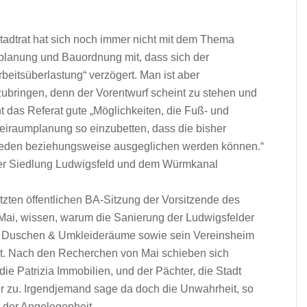
 Stadtrat hat sich noch immer nicht mit dem Thema
dtplanung und Bauordnung mit, dass sich der
beitsüberlastung“ verzögert. Man ist aber
nzubringen, denn der Vorentwurf scheint zu stehen und
 das Referat gute „Möglichkeiten, die Fuß- und
iraumplanung so einzubetten, dass die bisher
mieden beziehungsweise ausgeglichen werden können.“
r Siedlung Ludwigsfeld und dem Würmkanal
zten öffentlichen BA-Sitzung der Vorsitzende des
Mai, wissen, warum die Sanierung der Ludwigsfelder
ne Duschen & Umkleideräume sowie sein Vereinsheim
 ist. Nach den Recherchen von Mai schieben sich
 Patrizia Immobilien, und der Pächter, die Stadt
 zu. Irgendjemand sage da doch die Unwahrheit, so
 der Angelegenheit.