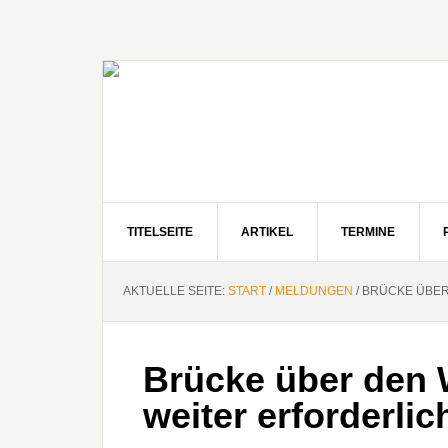
Zur
Zum
Zur
Hauptnavigation
Inhalt
Seitenspalte
springen
springen
springen
TITELSEITE
ARTIKEL
TERMINE
AKTUELLE SEITE:
START
/
MELDUNGEN
/
BRÜCKE ÜBER
Brücke über den 
weiter erforderlic