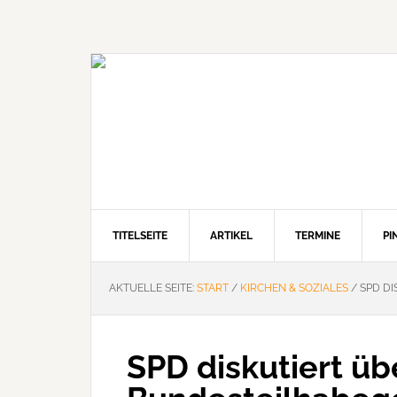
Zur
Zum
Zur
Hauptnavigation
Inhalt
Seitenspalte
springen
springen
springen
TITELSEITE
ARTIKEL
TERMINE
P
AKTUELLE SEITE:
START
/
KIRCHEN & SOZIALES
/
SPD DI
SPD diskutiert üb