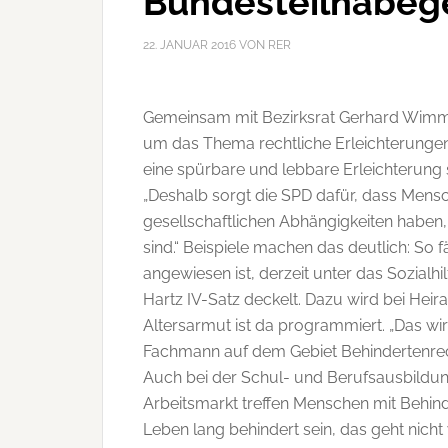
Bundesteilhabeg
22. JANUAR 2016
VON
RER
Gemeinsam mit Bezirksrat Gerhard Wimme
um das Thema rechtliche Erleichterungen
eine spürbare und lebbare Erleichterung s
„Deshalb sorgt die SPD dafür, dass Mens
gesellschaftlichen Abhängigkeiten haben,
sind.“ Beispiele machen das deutlich: So fä
angewiesen ist, derzeit unter das Sozial
Hartz IV-Satz deckelt. Dazu wird bei He
Altersarmut ist da programmiert. „Das wird
Fachmann auf dem Gebiet Behindertenrec
Auch bei der Schul- und Berufsausbild
Arbeitsmarkt treffen Menschen mit Behin
Leben lang behindert sein, das geht nicht 