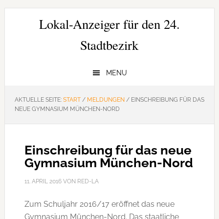
Zur
Zum
Zur
Hauptnavigation
Inhalt
Seitenspalte
Lokal-Anzeiger für den 24.
springen
springen
springen
Stadtbezirk
MENU
AKTUELLE SEITE:
START
/
MELDUNGEN
/
EINSCHREIBUNG FÜR DAS
NEUE GYMNASIUM MÜNCHEN-NORD
Einschreibung für das neue
Gymnasium München-Nord
11. APRIL 2016
VON
RED-LA
Zum Schuljahr 2016/17 eröffnet das neue
Gymnasium München-Nord. Das staatliche