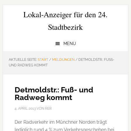
Zur
Zum
Zur
Hauptnavigation
Inhalt
Seitenspalte
Lokal-Anzeiger für den 24.
springen
springen
springen
Stadtbezirk
MENU
AKTUELLE SEITE:
START
/
MELDUNGEN
/
DETMOLDSTR.: FUSS- U
ND RADWEG KOMMT
Detmoldstr.: Fuß- und
Radweg kommt
4. APRIL 2013
VON
RER
Der Radverkehr im Münchner Norden trägt
lediglich rund 4 % zum Verkehrsgeschehen bei.