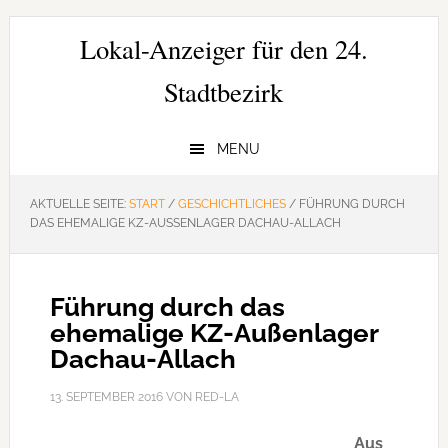
Zur
Zum
Zur
Hauptnavigation
Inhalt
Seitenspalte
Lokal-Anzeiger für den 24.
springen
springen
springen
Stadtbezirk
MENU
AKTUELLE SEITE:
START
/
GESCHICHTLICHES
/
FÜHRUNG DURCH
DAS EHEMALIGE KZ-AUSSENLAGER DACHAU-ALLACH
Führung durch das
ehemalige KZ-Außenlager
Dachau-Allach
13. SEPTEMBER 2016
VON
RED-LA
Aus