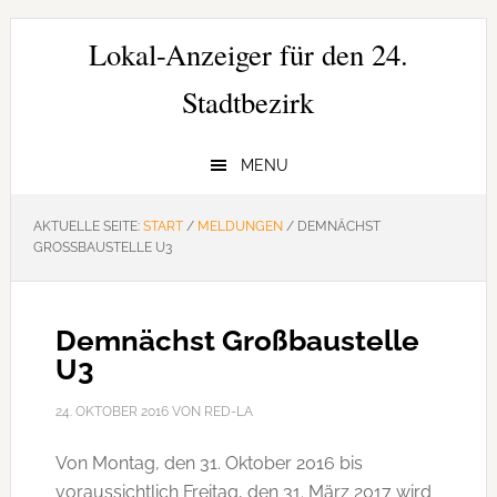
Zur
Zum
Zur
Hauptnavigation
Inhalt
Seitenspalte
Lokal-Anzeiger für den 24.
springen
springen
springen
Stadtbezirk
MENU
AKTUELLE SEITE:
START
/
MELDUNGEN
/
DEMNÄCHST
GROSSBAUSTELLE U3
Demnächst Großbaustelle
U3
24. OKTOBER 2016
VON
RED-LA
Von Montag, den 31. Oktober 2016 bis
voraussichtlich Freitag, den 31. März 2017 wird