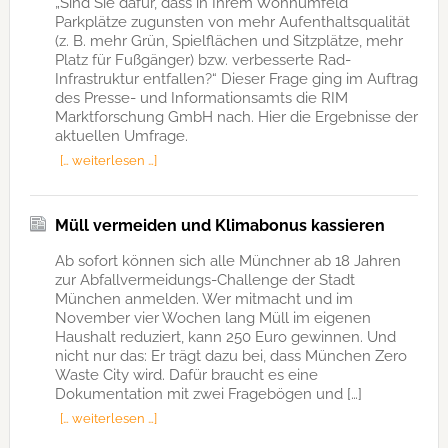
„Sind Sie dafür, dass in Ihrem Wohnumfeld
Parkplätze zugunsten von mehr Aufenthaltsqualität
(z. B. mehr Grün, Spielflächen und Sitzplätze, mehr
Platz für Fußgänger) bzw. verbesserte Rad-
Infrastruktur entfallen?“ Dieser Frage ging im Auftrag
des Presse- und Informationsamts die RIM
Marktforschung GmbH nach. Hier die Ergebnisse der
aktuellen Umfrage.
[… weiterlesen …]
Müll vermeiden und Klimabonus kassieren
Ab sofort können sich alle Münchner ab 18 Jahren
zur Abfallvermeidungs-Challenge der Stadt
München anmelden. Wer mitmacht und im
November vier Wochen lang Müll im eigenen
Haushalt reduziert, kann 250 Euro gewinnen. Und
nicht nur das: Er trägt dazu bei, dass München Zero
Waste City wird. Dafür braucht es eine
Dokumentation mit zwei Fragebögen und […]
[… weiterlesen …]