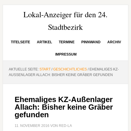
Zur
Zum
Zur
Hauptnavigation
Inhalt
Seitenspalte
Lokal-Anzeiger für den 24.
springen
springen
springen
Stadtbezirk
TITELSEITE
ARTIKEL
TERMINE
PINNWAND
ARCHIV
IMPRESSUM
AKTUELLE SEITE:
START
/
GESCHICHTLICHES
/
EHEMALIGES KZ-
AUSSENLAGER ALLACH: BISHER KEINE GRÄBER GEFUNDEN
Ehemaliges KZ-Außenlager
Allach: Bisher keine Gräber
gefunden
11. NOVEMBER 2016
VON
RED-LA