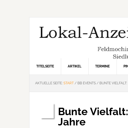
Zur
Zum
Zur
Hauptnavigation
Inhalt
Seitenspalte
springen
springen
springen
TITELSEITE
ARTIKEL
TERMINE
P
AKTUELLE SEITE:
START
/
BB EVENTS
/
BUNTE VIELFALT:
Bunte Vielfalt
Feb.
10
Jahre