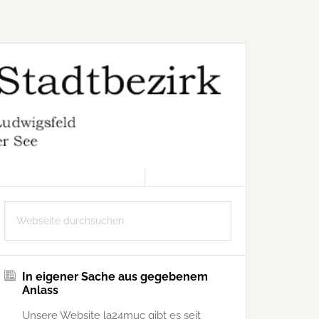
6. AUGUST 2026
Seitenspalte
Webseite
durchsuchen
In eigener Sache aus gegebenem
Anlass
Unsere Website la24muc gibt es seit